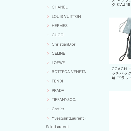
ス ネック
ク CAJ46
CHANEL
LOUIS VUITTON
HERMES
GUCCI
ChristianDior
CELINE
LOEWE
COACH
BOTTEGA VENETA
ッチバッグ
竜 ブラック
FENDI
PRADA
TIFFANY&CO.
Cartier
YvesSaintLaurent・
SaintLaurent