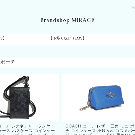
H
Brandshop MIRAGE
DS】
【 お取り扱いITEMS】
・ポーチ
 コーチ シグネチャー ランヤー
COACH コーチ レザー 三角 ミニ 
ケース パスケース コインケー
チ コインケース 小銭入れ コスメポ