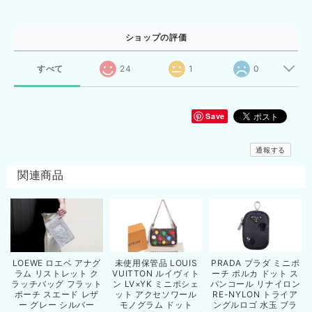
ショップの評価
すべて
24
1
0
Save
通報する
関連商品
LOEWE ロエベ アナグ
未使用保管品 LOUIS
PRADA プラダ ミニポ
ラム リストレット ク
VUITTON ルイヴィト
ーチ ポルカ ドット ス
ラッチバッグ フラット
ン LV×YK ミニポシェ
パンコール リナイロン
ポーチ スエード レザ
ット アクセソワール
RE-NYLON トライア
ー グレー シルバー
モノグラム ドット
ングルロゴ 水玉 ブラ