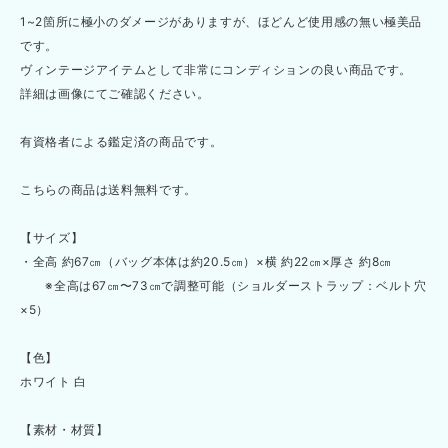
1~2箇所に極小のダメージがありますが、ほどんど使用感の無い極美品
です。
ヴィンテージアイテムとして非常にコンディションの良い商品です。
詳細は画像にてご確認ください。
有資格者による鑑定済の商品です。
こちらの商品は送料無料です。
【サイズ】
・全高 約67㎝（バッグ本体は約20.5㎝）×横 約22㎝×厚さ 約8㎝
※全高は67㎝〜73㎝で調整可能（ショルダーストラップ：ベルト穴
×5）
【色】
ホワイト 白
【素材・材質】