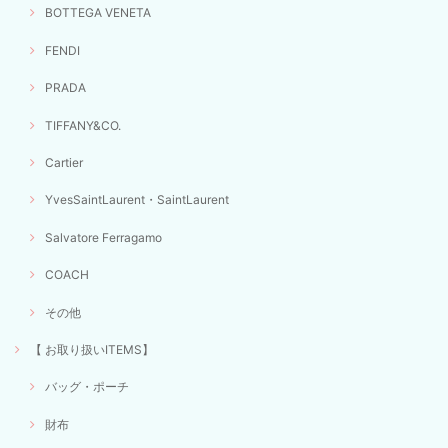
BOTTEGA VENETA
FENDI
PRADA
TIFFANY&CO.
Cartier
YvesSaintLaurent・SaintLaurent
Salvatore Ferragamo
COACH
その他
【 お取り扱いITEMS】
バッグ・ポーチ
財布