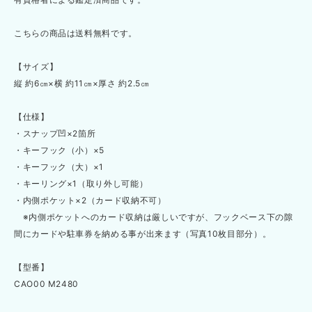
こちらの商品は送料無料です。
【サイズ】
縦 約6㎝×横 約11㎝×厚さ 約2.5㎝
【仕様】
・スナップ凹×2箇所
・キーフック（小）×5
・キーフック（大）×1
・キーリング×1（取り外し可能）
・内側ポケット×2（カード収納不可）
※内側ポケットへのカード収納は厳しいですが、フックベース下の隙
間にカードや駐車券を納める事が出来ます（写真10枚目部分）。
【型番】
CAO00 M2480