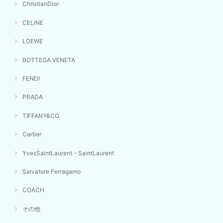
ChristianDior
CELINE
LOEWE
BOTTEGA VENETA
FENDI
PRADA
TIFFANY&CO.
Cartier
YvesSaintLaurent・SaintLaurent
Salvatore Ferragamo
COACH
その他