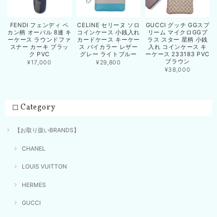
FENDI フェンディ ペ
CELINE セリーヌ ソロ
GUCCI グッチ GGスプ
カン柄 オーバル 8連 キ
コインケース 小銭入れ
リーム マイクロGGプ
ーケース ラウンドファ
カードケース キーケー
ラス スター 星柄 小銭
スナー カーキ ブラッ
ス バイカラー レザー
入れ コインケース キ
ク PVC
グレー ライトブルー
ーケース 233183 PVC
ブラウン
¥17,000
¥29,800
¥38,000
◻︎ Category
【お取り扱いBRANDS】
CHANEL
LOUIS VUITTON
HERMES
GUCCI