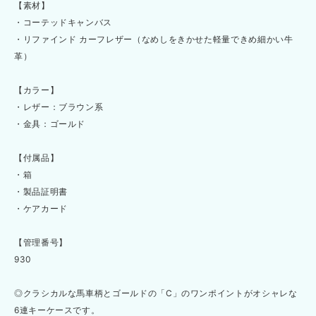
【素材】
・コーテッドキャンバス
・リファインド カーフレザー（なめしをきかせた軽量できめ細かい牛
革）
【カラー】
・レザー：ブラウン系
・金具：ゴールド
【付属品】
・箱
・製品証明書
・ケアカード
【管理番号】
930
◎クラシカルな馬車柄とゴールドの「C」のワンポイントがオシャレな
6連キーケースです。