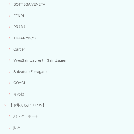
BOTTEGA VENETA
FENDI
PRADA
TIFFANY&CO.
Cartier
YvesSaintLaurent・SaintLaurent
Salvatore Ferragamo
COACH
その他
【 お取り扱いITEMS】
バッグ・ポーチ
財布