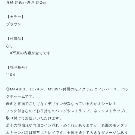
直径 約9㎝×厚さ 約2㎝
【カラー】
ブラウン
【付属品】
なし
※写真の内容が全てです
【管理番号】
1104
◎M44813、JO2487、M58977付属のモノグラム コインパース、バッ
グチャームです。
表面と背面でさりげなくデザインが異なっているのがオシャレ！
フック付きなのでお手持ちのバッグやストラップ、ネックストラップに
取り付けてお使いいただけます。
若干の型崩れや内側コイン汚れ・めくれがありますが、表面のモノグラ
ムキャンバスは非常にキレイです。全体を通して大きなダメージはあり