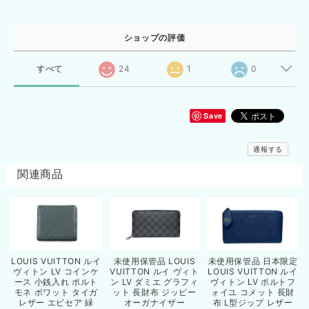
ショップの評価
すべて
24
1
0
Save
通報する
関連商品
LOUIS VUITTON ルイ
未使用保管品 LOUIS
未使用保管品 日本限定
ヴィトン LV コインケ
VUITTON ルイ ヴィト
LOUIS VUITTON ルイ
ース 小銭入れ ポルト
ン LV ダミエ グラフィ
ヴィトン LV ポルトフ
モネ ボワット タイガ
ット 長財布 ジッピー
ォイユ コメット 長財
レザー エピセア 緑
オーガナイザー
布 L型ジップ レザー