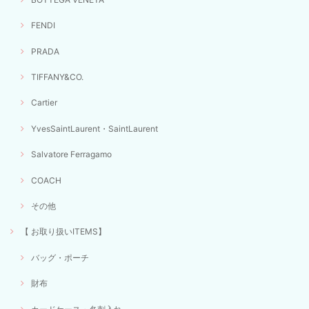
FENDI
PRADA
TIFFANY&CO.
Cartier
YvesSaintLaurent・SaintLaurent
Salvatore Ferragamo
COACH
その他
【 お取り扱いITEMS】
バッグ・ポーチ
財布