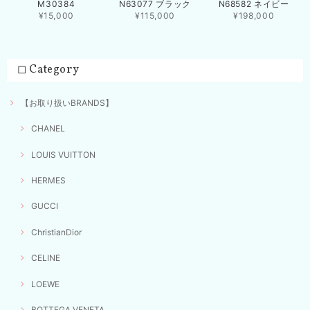
M30384
N63077 ブラック
N68582 ネイビー
¥15,000
¥115,000
¥198,000
◻︎ Category
【お取り扱いBRANDS】
CHANEL
LOUIS VUITTON
HERMES
GUCCI
ChristianDior
CELINE
LOEWE
BOTTEGA VENETA