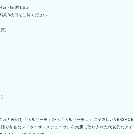
4㎝×幅 約1.6㎝
写真9枚目をご覧ください
材質】
】
号】
年にカナ表記を「ベルサーチ」から「ベルサーチェ」に変更したVERSACE
神話で有名なメドゥーサ（メデューサ）を大胆に取り入れた代表的なアイ