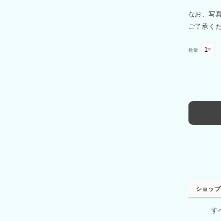
なお、写
ご了承く
数量
ショップ
す