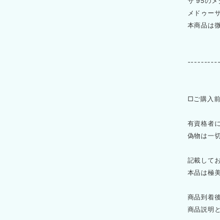
サ‘95の
メドゥー
本商品は
---------
□ご購入
有資格者
偽物は一
記載して
本品は極
商品到着
商品説明