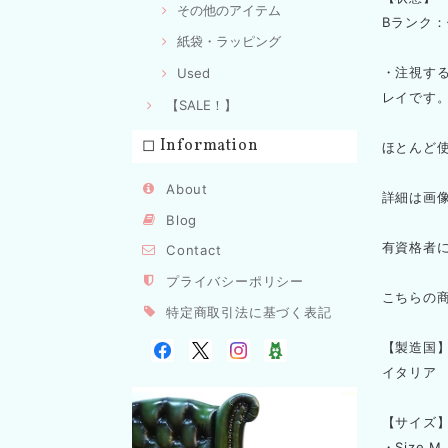
その他のアイテム
Bランク
紙袋・ラッピング
・注視す
Used
レイです
【SALE！】
◻︎ Information
ほとんど
About
詳細は画
Blog
有資格者
Contact
プライバシーポリシー
こちらの
特定商取引法に基づく表記
【製造国
イタリア
【サイズ
・Size M