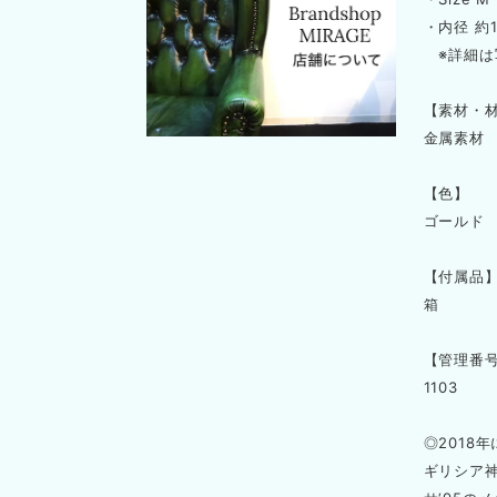
・内径 約1
※詳細は
【素材・
金属素材
【色】
ゴールド
【付属品
箱
【管理番
1103
◎2018
ギリシア