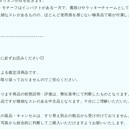
メダリオンが目を惹きます。
サ モチーフはインパクトがある一方で、魔除けやラッキーチャームとし
微細なスレがあるものの、ほとんど使用感を感じない極美品で箱が付属し
-----------------------
前に必ずお読みください□
による鑑定済商品です。
切取り扱っておりませんのでご安心ください。
おります商品の状態説明・評価は、弊社基準にて判断したものとなります
美品ですが微細なスレのある中古品となります。十分にご理解いただいた
後の返品・キャンセルは、すり替え防止の観点から受け付けておりません
と写真から総合的に判断してご購入いただけますようお願いいたします。