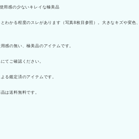
：使用感の少ないキレイな極美品
るとわかる程度のスレがあります（写真8枚目参照）。大きなキズや変色
。
使用感の無い、極美品のアイテムです。
像にてご確認ください。
による鑑定済のアイテムです。
商品は送料無料です。
】
】