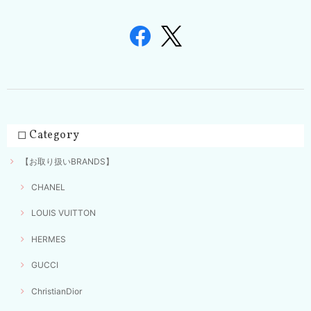
◻︎ Category
【お取り扱いBRANDS】
CHANEL
LOUIS VUITTON
HERMES
GUCCI
ChristianDior