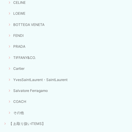
CELINE
LOEWE
BOTTEGA VENETA
FENDI
PRADA
TIFFANY&CO.
Cartier
YvesSaintLaurent・SaintLaurent
Salvatore Ferragamo
COACH
その他
【 お取り扱いITEMS】